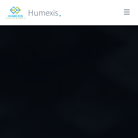
.
Humexis